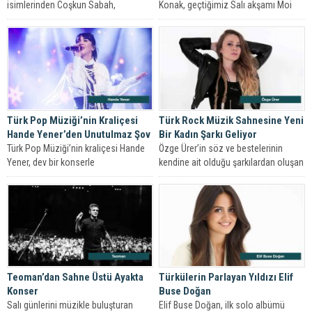
isimlerinden Coşkun Sabah,
Konak, geçtiğimiz Salı akşamı Moi
Zeytinburnu Kültür ve Sanat
Sahne’de sevenleriyle buluştu.
Merkezi’nde sahne aldı.
Türk Pop Müziği’nin Kraliçesi
Türk Rock Müzik Sahnesine Yeni
Hande Yener’den Unutulmaz Şov
Bir Kadın Şarkı Geliyor
Türk Pop Müziği’nin kraliçesi Hande
Özge Ürer’in söz ve bestelerinin
Yener, dev bir konserle
kendine ait olduğu şarkılardan oluşan
müzikseverlerin karşısına çıktı.
ilk albümü ‘Duvar’ 2016 Mart...
Teoman’dan Sahne Üstü Ayakta
Türkülerin Parlayan Yıldızı Elif
Konser
Buse Doğan
Salı günlerini müzikle buluşturan
Elif Buse Doğan, ilk solo albümü