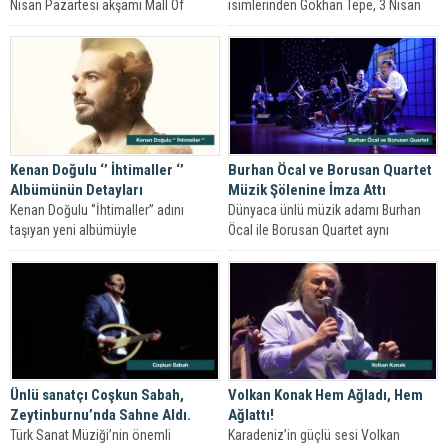
Nisan Pazartesi akşamı Mall Of
isimlerinden Gökhan Tepe, 3 Nisan
İstanbul...
Pazar akşamı Moi Sahne’de
muhteşem...
Kenan Doğulu ‘’ İhtimaller ‘’
Burhan Öcal ve Borusan Quartet
Albümünün Detayları
Müzik Şölenine İmza Attı
Kenan Doğulu ‘’İhtimaller’’ adını
Dünyaca ünlü müzik adamı Burhan
taşıyan yeni albümüyle
Öcal ile Borusan Quartet aynı
müzikseverlerle buluşmaya
sahnede buluştu.
hazırlanıyor.
Ünlü sanatçı Coşkun Sabah,
Volkan Konak Hem Ağladı, Hem
Zeytinburnu’nda Sahne Aldı.
Ağlattı!
Türk Sanat Müziği’nin önemli
Karadeniz’in güçlü sesi Volkan