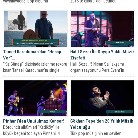
yayınlayacağı pop albümü
2015’te çıkardıkları üçüncü
önümüzdeki haftalarda dinleyicisiyle
albümleri”Dünya Varmış” ile
buluşmaya hazırlanıyor.
müzikseverlerle buluşmuştu.
Tansel Karaduman’dan “Hesap
Halil Sezai İle Duygu Yüklü Müzik
Ver”…
Ziyafeti
“Kış Güneşi” dizisinde izlenme rekoru
Halil Sezai, 5 Nisan Salı akşamı
kıran Tansel Karaduman’ın single
organizasyonunu Pera Event’in
şarkısı “Hesap Ver”, tüm dijital
üstlendiği Mall Of İstanbul Moi
platformlarda...
Sahne...
Pinhani’den Unutulmaz Konser!
Gökhan Tepe’den 20 Yıllık Müzik
Yolculuğu
Dördüncü albümleri “Kediköy” ile
büyük beğeni toplayan Pinhani, 4
Türk pop müziğinin en sevilen