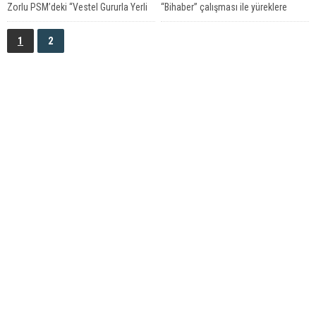
Zorlu PSM’deki “Vestel Gururla Yerli
“Bihaber” çalışması ile yüreklere
Konserleri” 22 Mart Salı akşamı
değen kadife sesi, samimi duruşu,...
Teoman’ı...
1
2