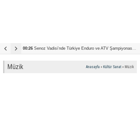
00:26
Senoz Vadisi’nde Türkiye Enduro ve ATV Şampiyonası Canlı Yayında
1
Müzik
Anasayfa
»
Kültür Sanat
»
Müzik