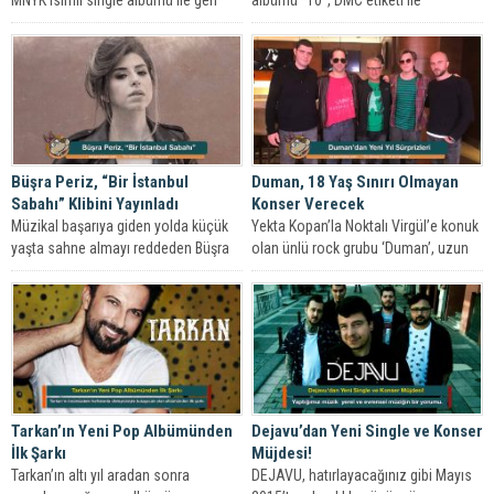
MNYK isimli single albümü ile geri
albümü “10”, DMC etiketi ile
dönüyor.
Büşra Periz, “Bir İstanbul
Duman, 18 Yaş Sınırı Olmayan
Sabahı” Klibini Yayınladı
Konser Verecek
Müzikal başarıya giden yolda küçük
Yekta Kopan’la Noktalı Virgül’e konuk
yaşta sahne almayı reddeden Büşra
olan ünlü rock grubu ‘Duman’, uzun
Periz, ilk solo çalışması “Bir...
bir aradan sonra sessizliğini...
Tarkan’ın Yeni Pop Albümünden
Dejavu’dan Yeni Single ve Konser
İlk Şarkı
Müjdesi!
Tarkan’ın altı yıl aradan sonra
DEJAVU, hatırlayacağınız gibi Mayıs