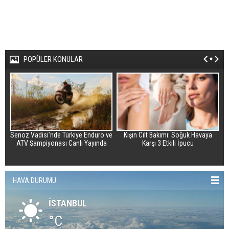
POPÜLER KONULAR
Senoz Vadisi’nde Türkiye Enduro ve
Kışın Cilt Bakımı: Soğuk Havaya
G
ATV Şampiyonası Canlı Yayında
Karşı 3 Etkili İpucu
HAVA DURUMU
İSTANBUL
°C